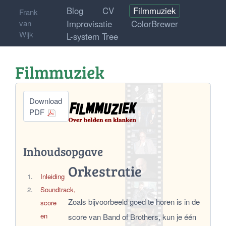
Blog
CV
Filmmuziek
Frank
Improvisatie
ColorBrewer
van
Wijk
L-system Tree
Filmmuziek
Download
PDF
Inhoudsopgave
Orkestratie
Inleiding
Soundtrack,
Zoals bijvoorbeeld goed te horen is in de
score
en
score van Band of Brothers, kun je één