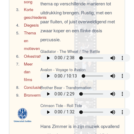
song
thema op verschillende manieren tot
Korte
uitdrukking brengen. Rustig, met een
geschiedenis
paar fluiten, of juist overweldigend met
Diegesis
zwaar koper en een flinke dosis
Thema
percussie.
en
motieven
Orkestratie
Meer
dan
films
Conclusie
Bronvermelding
Hans Zimmer is in zijn muziek opvallend